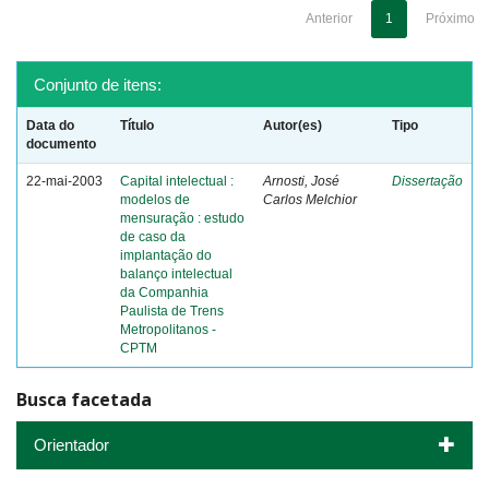
Anterior
1
Próximo
Conjunto de itens:
Data do
Título
Autor(es)
Tipo
documento
22-mai-2003
Capital intelectual :
Arnosti, José
Dissertação
modelos de
Carlos Melchior
mensuração : estudo
de caso da
implantação do
balanço intelectual
da Companhia
Paulista de Trens
Metropolitanos -
CPTM
Busca facetada
Orientador