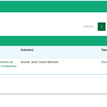
Anterior
1
Autor(es)
Tip
 estudo de
Arnosti, José Carlos Melchior
Diss
da Companhia