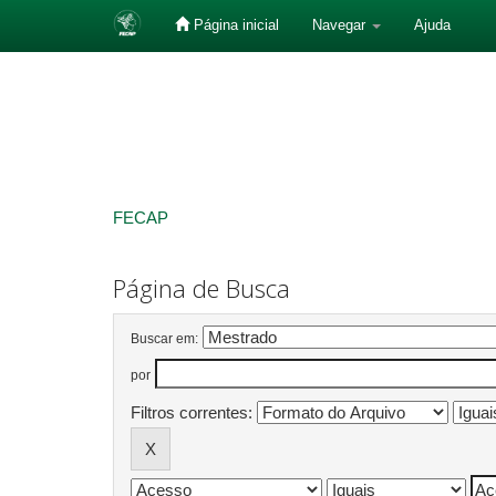
Página inicial
Navegar
Ajuda
Skip
navigation
FECAP
Página de Busca
Buscar em:
por
Filtros correntes: