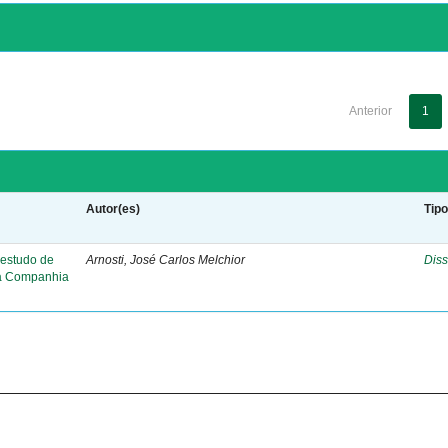
Anterior
1
Autor(es)
Tip
 estudo de
Arnosti, José Carlos Melchior
Diss
da Companhia