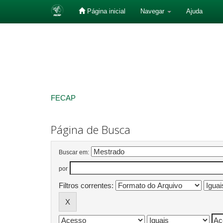
Página inicial
Navegar
Ajuda
Skip
navigation
FECAP
Página de Busca
Buscar em:
por
Filtros correntes: