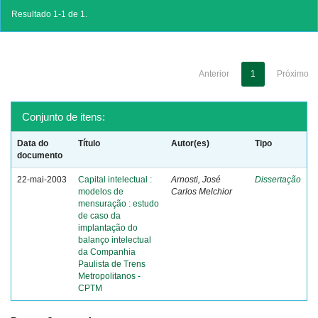
Resultado 1-1 de 1.
Anterior
1
Próximo
Conjunto de itens:
Data do
Título
Autor(es)
Tipo
documento
22-mai-2003
Capital intelectual :
Arnosti, José
Dissertação
modelos de
Carlos Melchior
mensuração : estudo
de caso da
implantação do
balanço intelectual
da Companhia
Paulista de Trens
Metropolitanos -
CPTM