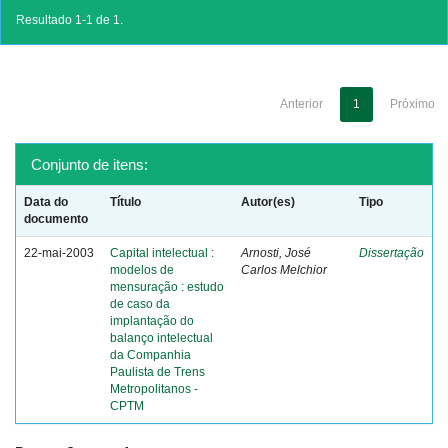
Resultado 1-1 de 1.
Anterior
1
Próximo
Conjunto de itens:
Data do
Título
Autor(es)
Tipo
documento
22-mai-2003
Capital intelectual :
Arnosti, José
Dissertação
modelos de
Carlos Melchior
mensuração : estudo
de caso da
implantação do
balanço intelectual
da Companhia
Paulista de Trens
Metropolitanos -
CPTM