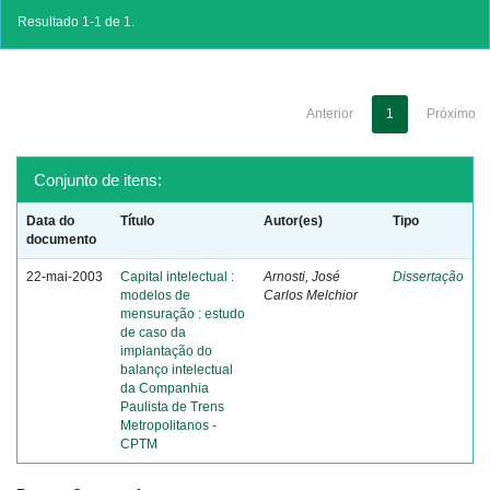
Resultado 1-1 de 1.
Anterior
1
Próximo
Conjunto de itens:
Data do
Título
Autor(es)
Tipo
documento
22-mai-2003
Capital intelectual :
Arnosti, José
Dissertação
modelos de
Carlos Melchior
mensuração : estudo
de caso da
implantação do
balanço intelectual
da Companhia
Paulista de Trens
Metropolitanos -
CPTM