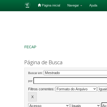
Página inicial
Navegar
Ajuda
Skip
navigation
FECAP
Página de Busca
Buscar em:
por
Filtros correntes: