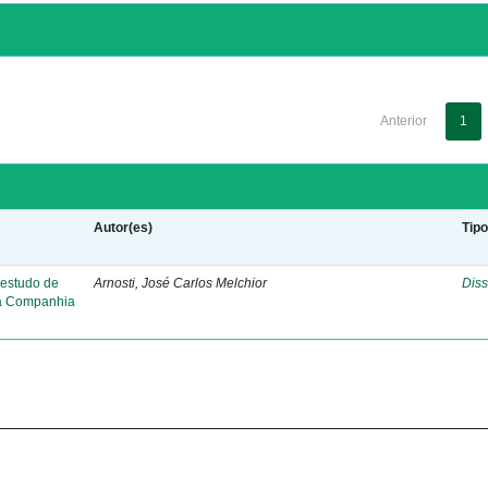
Anterior
1
Autor(es)
Tip
 estudo de
Arnosti, José Carlos Melchior
Diss
da Companhia