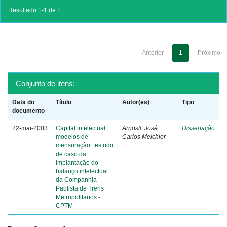
Resultado 1-1 de 1.
Anterior
1
Próximo
Conjunto de itens:
Data do
Título
Autor(es)
Tipo
documento
22-mai-2003
Capital intelectual :
Arnosti, José
Dissertação
modelos de
Carlos Melchior
mensuração : estudo
de caso da
implantação do
balanço intelectual
da Companhia
Paulista de Trens
Metropolitanos -
CPTM