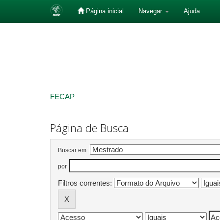
Página inicial
Navegar
Ajuda
Skip
navigation
FECAP
Página de Busca
Buscar em:
por
Filtros correntes: