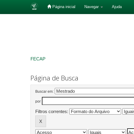
Página inicial
Navegar
Ajuda
Skip
navigation
FECAP
Página de Busca
Buscar em:
por
Filtros correntes: