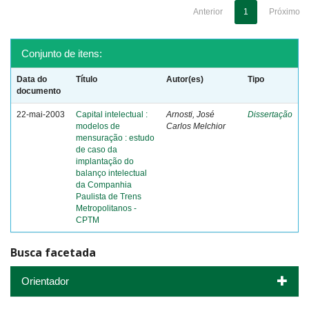
Anterior
1
Próximo
Conjunto de itens:
Data do
Título
Autor(es)
Tipo
documento
22-mai-2003
Capital intelectual :
Arnosti, José
Dissertação
modelos de
Carlos Melchior
mensuração : estudo
de caso da
implantação do
balanço intelectual
da Companhia
Paulista de Trens
Metropolitanos -
CPTM
Busca facetada
Orientador