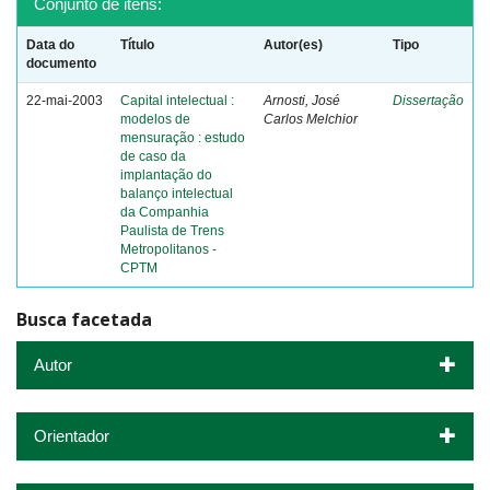
Conjunto de itens:
Data do
Título
Autor(es)
Tipo
documento
22-mai-2003
Capital intelectual :
Arnosti, José
Dissertação
modelos de
Carlos Melchior
mensuração : estudo
de caso da
implantação do
balanço intelectual
da Companhia
Paulista de Trens
Metropolitanos -
CPTM
Busca facetada
Autor
Orientador