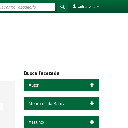
Entrar em:
Busca facetada
Autor
Membros da Banca
Assunto