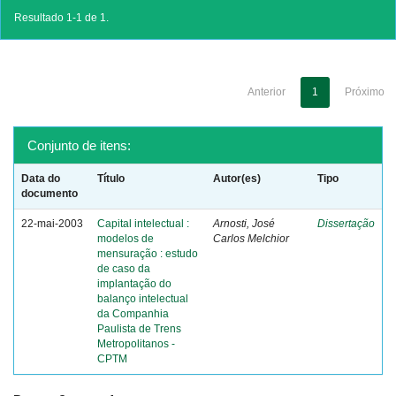
Resultado 1-1 de 1.
Anterior
1
Próximo
Conjunto de itens:
Data do
Título
Autor(es)
Tipo
documento
22-mai-2003
Capital intelectual :
Arnosti, José
Dissertação
modelos de
Carlos Melchior
mensuração : estudo
de caso da
implantação do
balanço intelectual
da Companhia
Paulista de Trens
Metropolitanos -
CPTM