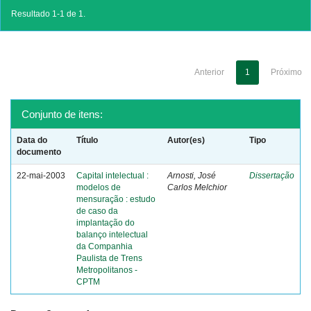
Resultado 1-1 de 1.
Anterior
1
Próximo
Conjunto de itens:
Data do
Título
Autor(es)
Tipo
documento
22-mai-2003
Capital intelectual :
Arnosti, José
Dissertação
modelos de
Carlos Melchior
mensuração : estudo
de caso da
implantação do
balanço intelectual
da Companhia
Paulista de Trens
Metropolitanos -
CPTM