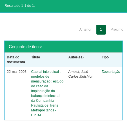
Resultado 1-1 de 1.
Anterior
1
Próximo
Conjunto de itens:
Data do
Título
Autor(es)
Tipo
documento
22-mai-2003
Capital intelectual :
Arnosti, José
Dissertação
modelos de
Carlos Melchior
mensuração : estudo
de caso da
implantação do
balanço intelectual
da Companhia
Paulista de Trens
Metropolitanos -
CPTM