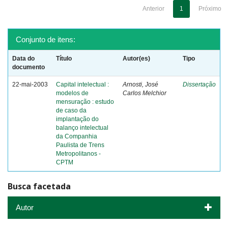
Anterior
1
Próximo
Conjunto de itens:
Data do
Título
Autor(es)
Tipo
documento
22-mai-2003
Capital intelectual :
Arnosti, José
Dissertação
modelos de
Carlos Melchior
mensuração : estudo
de caso da
implantação do
balanço intelectual
da Companhia
Paulista de Trens
Metropolitanos -
CPTM
Busca facetada
Autor