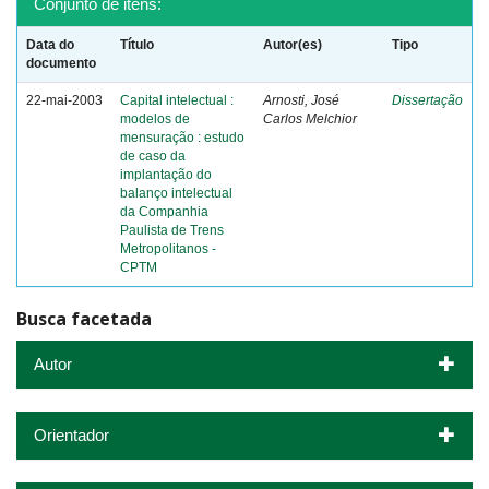
Conjunto de itens:
Data do
Título
Autor(es)
Tipo
documento
22-mai-2003
Capital intelectual :
Arnosti, José
Dissertação
modelos de
Carlos Melchior
mensuração : estudo
de caso da
implantação do
balanço intelectual
da Companhia
Paulista de Trens
Metropolitanos -
CPTM
Busca facetada
Autor
Orientador