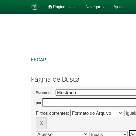
Página inicial
Navegar
Ajuda
Skip
navigation
FECAP
Página de Busca
Buscar em:
por
Filtros correntes: