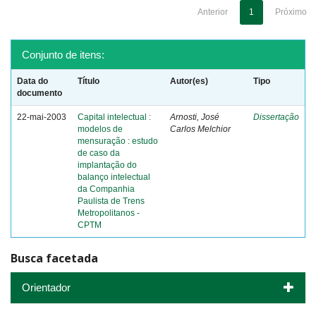
Anterior
1
Próximo
Conjunto de itens:
Data do
Título
Autor(es)
Tipo
documento
22-mai-2003
Capital intelectual :
Arnosti, José
Dissertação
modelos de
Carlos Melchior
mensuração : estudo
de caso da
implantação do
balanço intelectual
da Companhia
Paulista de Trens
Metropolitanos -
CPTM
Busca facetada
Orientador