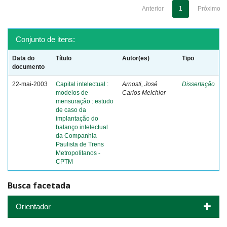
Anterior
1
Próximo
Conjunto de itens:
Data do
Título
Autor(es)
Tipo
documento
22-mai-2003
Capital intelectual :
Arnosti, José
Dissertação
modelos de
Carlos Melchior
mensuração : estudo
de caso da
implantação do
balanço intelectual
da Companhia
Paulista de Trens
Metropolitanos -
CPTM
Busca facetada
Orientador