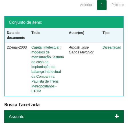
Anterior
1
Próximo
Conjunto de itens:
Data do
Título
Autor(es)
Tipo
documento
22-mai-2003
Capital intelectual :
Arnosti, José
Dissertação
modelos de
Carlos Melchior
mensuração : estudo
de caso da
implantação do
balanço intelectual
da Companhia
Paulista de Trens
Metropolitanos -
CPTM
Busca facetada
Assunto