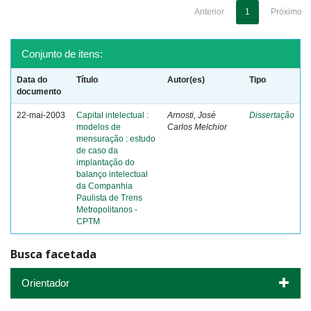
Anterior
1
Próximo
Conjunto de itens:
Data do
Título
Autor(es)
Tipo
documento
22-mai-2003
Capital intelectual :
Arnosti, José
Dissertação
modelos de
Carlos Melchior
mensuração : estudo
de caso da
implantação do
balanço intelectual
da Companhia
Paulista de Trens
Metropolitanos -
CPTM
Busca facetada
Orientador