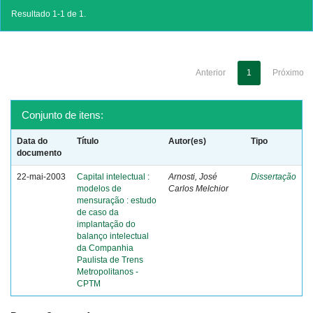
Resultado 1-1 de 1.
Anterior
1
Próximo
Conjunto de itens:
Data do
Título
Autor(es)
Tipo
documento
22-mai-2003
Capital intelectual :
Arnosti, José
Dissertação
modelos de
Carlos Melchior
mensuração : estudo
de caso da
implantação do
balanço intelectual
da Companhia
Paulista de Trens
Metropolitanos -
CPTM