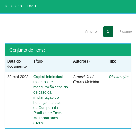
Resultado 1-1 de 1.
Anterior
1
Próximo
Conjunto de itens:
Data do
Título
Autor(es)
Tipo
documento
22-mai-2003
Capital intelectual :
Arnosti, José
Dissertação
modelos de
Carlos Melchior
mensuração : estudo
de caso da
implantação do
balanço intelectual
da Companhia
Paulista de Trens
Metropolitanos -
CPTM