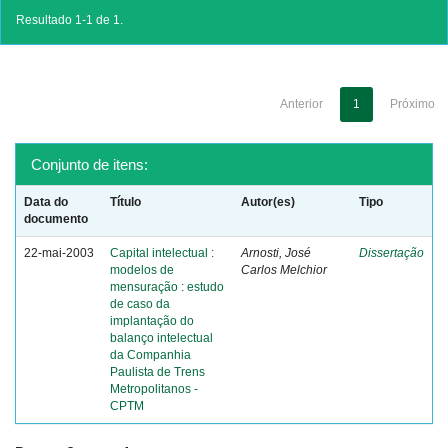
Resultado 1-1 de 1.
Anterior
1
Próximo
Conjunto de itens:
Data do
Título
Autor(es)
Tipo
documento
22-mai-2003
Capital intelectual :
Arnosti, José
Dissertação
modelos de
Carlos Melchior
mensuração : estudo
de caso da
implantação do
balanço intelectual
da Companhia
Paulista de Trens
Metropolitanos -
CPTM