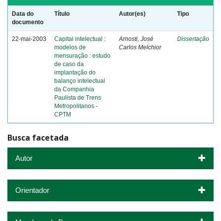
Data do
Título
Autor(es)
Tipo
documento
22-mai-2003
Capital intelectual :
Arnosti, José
Dissertação
modelos de
Carlos Melchior
mensuração : estudo
de caso da
implantação do
balanço intelectual
da Companhia
Paulista de Trens
Metropolitanos -
CPTM
Busca facetada
Autor
Orientador