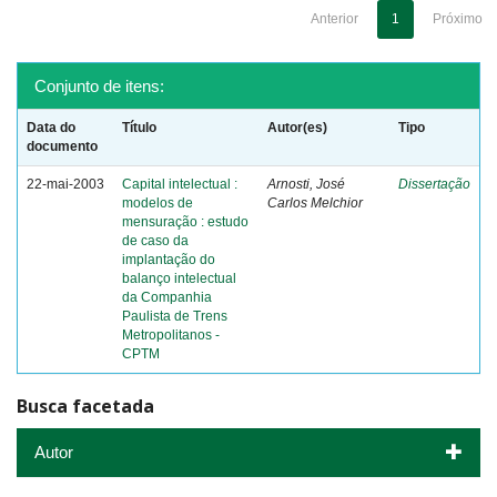
Anterior
1
Próximo
Conjunto de itens:
Data do
Título
Autor(es)
Tipo
documento
22-mai-2003
Capital intelectual :
Arnosti, José
Dissertação
modelos de
Carlos Melchior
mensuração : estudo
de caso da
implantação do
balanço intelectual
da Companhia
Paulista de Trens
Metropolitanos -
CPTM
Busca facetada
Autor