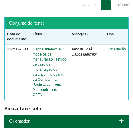
Anterior
1
Próximo
Conjunto de itens:
Data do
Título
Autor(es)
Tipo
documento
22-mai-2003
Capital intelectual :
Arnosti, José
Dissertação
modelos de
Carlos Melchior
mensuração : estudo
de caso da
implantação do
balanço intelectual
da Companhia
Paulista de Trens
Metropolitanos -
CPTM
Busca facetada
Orientador