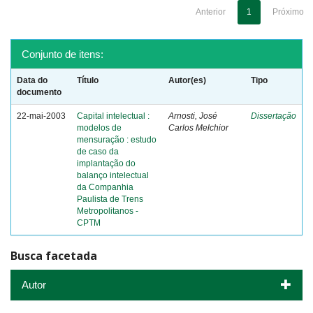
Anterior
1
Próximo
Conjunto de itens:
Data do
Título
Autor(es)
Tipo
documento
22-mai-2003
Capital intelectual :
Arnosti, José
Dissertação
modelos de
Carlos Melchior
mensuração : estudo
de caso da
implantação do
balanço intelectual
da Companhia
Paulista de Trens
Metropolitanos -
CPTM
Busca facetada
Autor