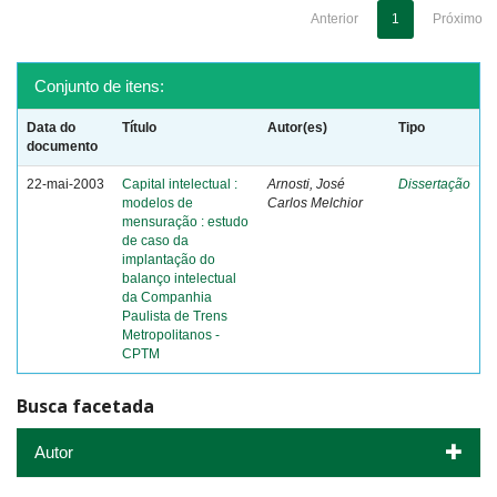
Anterior
1
Próximo
Conjunto de itens:
Data do
Título
Autor(es)
Tipo
documento
22-mai-2003
Capital intelectual :
Arnosti, José
Dissertação
modelos de
Carlos Melchior
mensuração : estudo
de caso da
implantação do
balanço intelectual
da Companhia
Paulista de Trens
Metropolitanos -
CPTM
Busca facetada
Autor