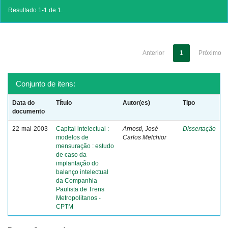
Resultado 1-1 de 1.
Anterior
1
Próximo
Conjunto de itens:
Data do
Título
Autor(es)
Tipo
documento
22-mai-2003
Capital intelectual :
Arnosti, José
Dissertação
modelos de
Carlos Melchior
mensuração : estudo
de caso da
implantação do
balanço intelectual
da Companhia
Paulista de Trens
Metropolitanos -
CPTM