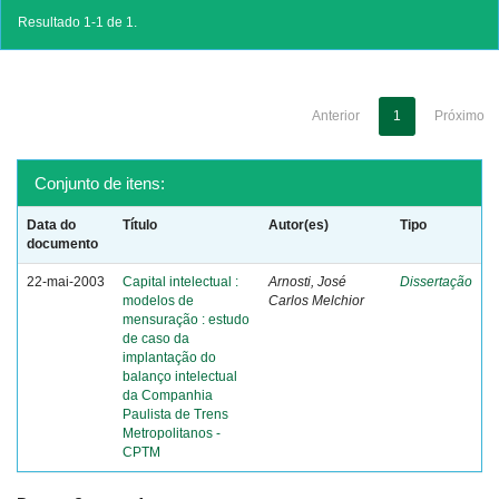
Resultado 1-1 de 1.
Anterior
1
Próximo
Conjunto de itens:
Data do
Título
Autor(es)
Tipo
documento
22-mai-2003
Capital intelectual :
Arnosti, José
Dissertação
modelos de
Carlos Melchior
mensuração : estudo
de caso da
implantação do
balanço intelectual
da Companhia
Paulista de Trens
Metropolitanos -
CPTM