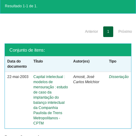
Resultado 1-1 de 1.
Anterior
1
Próximo
Conjunto de itens:
Data do
Título
Autor(es)
Tipo
documento
22-mai-2003
Capital intelectual :
Arnosti, José
Dissertação
modelos de
Carlos Melchior
mensuração : estudo
de caso da
implantação do
balanço intelectual
da Companhia
Paulista de Trens
Metropolitanos -
CPTM