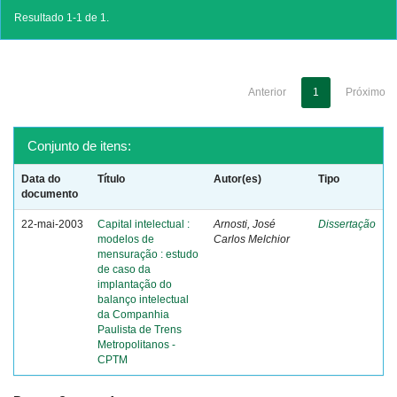
Resultado 1-1 de 1.
Anterior
1
Próximo
Conjunto de itens:
Data do
Título
Autor(es)
Tipo
documento
22-mai-2003
Capital intelectual :
Arnosti, José
Dissertação
modelos de
Carlos Melchior
mensuração : estudo
de caso da
implantação do
balanço intelectual
da Companhia
Paulista de Trens
Metropolitanos -
CPTM