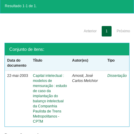
Resultado 1-1 de 1.
Anterior
1
Próximo
Conjunto de itens:
Data do
Título
Autor(es)
Tipo
documento
22-mai-2003
Capital intelectual :
Arnosti, José
Dissertação
modelos de
Carlos Melchior
mensuração : estudo
de caso da
implantação do
balanço intelectual
da Companhia
Paulista de Trens
Metropolitanos -
CPTM