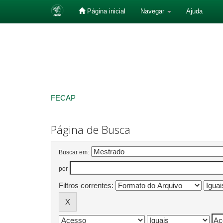
Página inicial
Navegar
Ajuda
Skip
navigation
FECAP
Página de Busca
Buscar em:
por
Filtros correntes: