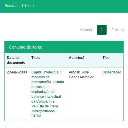
Resultado 1-1 de 1.
Anterior
1
Próximo
Conjunto de itens:
Data do
Título
Autor(es)
Tipo
documento
22-mai-2003
Capital intelectual :
Arnosti, José
Dissertação
modelos de
Carlos Melchior
mensuração : estudo
de caso da
implantação do
balanço intelectual
da Companhia
Paulista de Trens
Metropolitanos -
CPTM