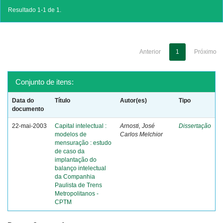
Resultado 1-1 de 1.
Anterior
1
Próximo
Conjunto de itens:
Data do
Título
Autor(es)
Tipo
documento
22-mai-2003
Capital intelectual :
Arnosti, José
Dissertação
modelos de
Carlos Melchior
mensuração : estudo
de caso da
implantação do
balanço intelectual
da Companhia
Paulista de Trens
Metropolitanos -
CPTM