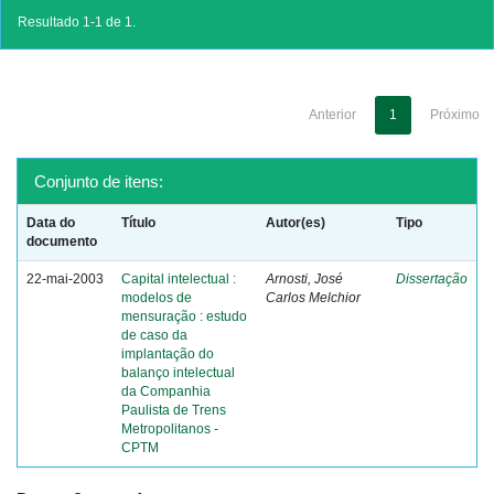
Resultado 1-1 de 1.
Anterior
1
Próximo
Conjunto de itens:
Data do
Título
Autor(es)
Tipo
documento
22-mai-2003
Capital intelectual :
Arnosti, José
Dissertação
modelos de
Carlos Melchior
mensuração : estudo
de caso da
implantação do
balanço intelectual
da Companhia
Paulista de Trens
Metropolitanos -
CPTM