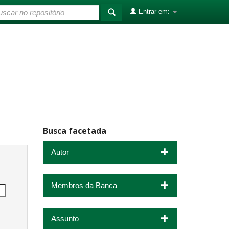
Entrar em:
Busca facetada
Autor
Membros da Banca
Assunto