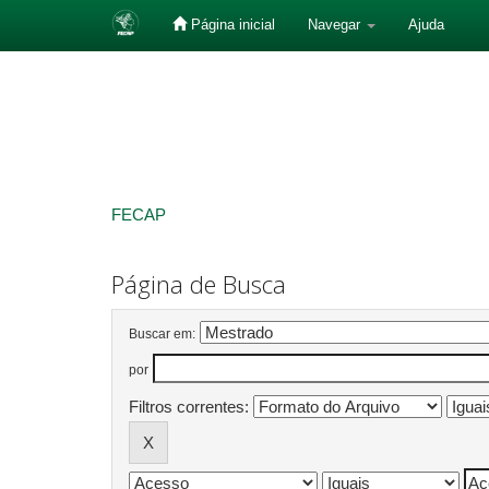
Página inicial
Navegar
Ajuda
Skip
navigation
FECAP
Página de Busca
Buscar em:
por
Filtros correntes: