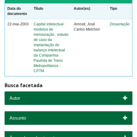
Data do
Título
Autor(es)
Tipo
documento
22-mai-2003
Capital intelectual :
Arnosti, José
Dissertação
modelos de
Carlos Melchior
mensuração : estudo
de caso da
implantação do
balanço intelectual
da Companhia
Paulista de Trens
Metropolitanos -
CPTM
Busca facetada
Autor
Assunto