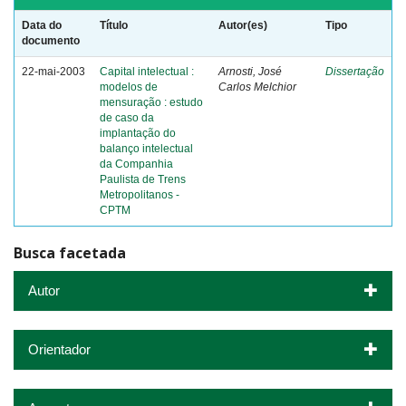
Data do
Título
Autor(es)
Tipo
documento
22-mai-2003
Capital intelectual :
Arnosti, José
Dissertação
modelos de
Carlos Melchior
mensuração : estudo
de caso da
implantação do
balanço intelectual
da Companhia
Paulista de Trens
Metropolitanos -
CPTM
Busca facetada
Autor
Orientador