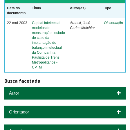
Data do
Título
Autor(es)
Tipo
documento
22-mai-2003
Capital intelectual :
Arnosti, José
Dissertação
modelos de
Carlos Melchior
mensuração : estudo
de caso da
implantação do
balanço intelectual
da Companhia
Paulista de Trens
Metropolitanos -
CPTM
Busca facetada
Autor
Orientador