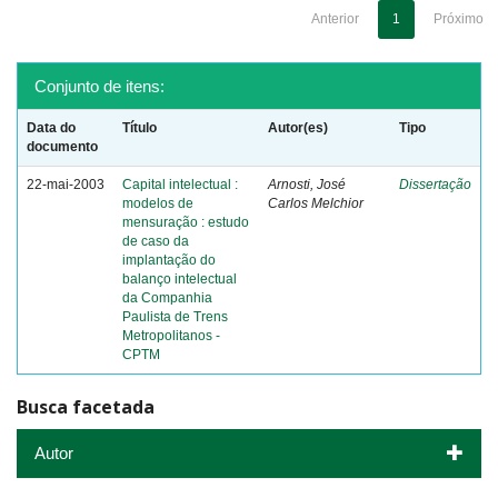
Anterior
1
Próximo
Conjunto de itens:
Data do
Título
Autor(es)
Tipo
documento
22-mai-2003
Capital intelectual :
Arnosti, José
Dissertação
modelos de
Carlos Melchior
mensuração : estudo
de caso da
implantação do
balanço intelectual
da Companhia
Paulista de Trens
Metropolitanos -
CPTM
Busca facetada
Autor