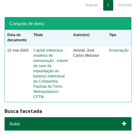
Anterior
1
Próximo
Conjunto de itens:
Data do
Título
Autor(es)
Tipo
documento
22-mai-2003
Capital intelectual :
Arnosti, José
Dissertação
modelos de
Carlos Melchior
mensuração : estudo
de caso da
implantação do
balanço intelectual
da Companhia
Paulista de Trens
Metropolitanos -
CPTM
Busca facetada
Autor