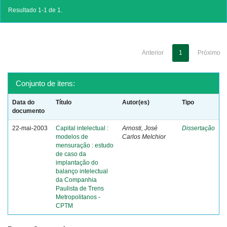
Resultado 1-1 de 1.
Anterior
1
Próximo
Conjunto de itens:
Data do
Título
Autor(es)
Tipo
documento
22-mai-2003
Capital intelectual :
Arnosti, José
Dissertação
modelos de
Carlos Melchior
mensuração : estudo
de caso da
implantação do
balanço intelectual
da Companhia
Paulista de Trens
Metropolitanos -
CPTM