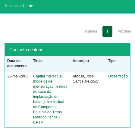
Resultado 1-1 de 1.
Anterior
1
Próximo
Conjunto de itens:
Data do
Título
Autor(es)
Tipo
documento
22-mai-2003
Capital intelectual :
Arnosti, José
Dissertação
modelos de
Carlos Melchior
mensuração : estudo
de caso da
implantação do
balanço intelectual
da Companhia
Paulista de Trens
Metropolitanos -
CPTM