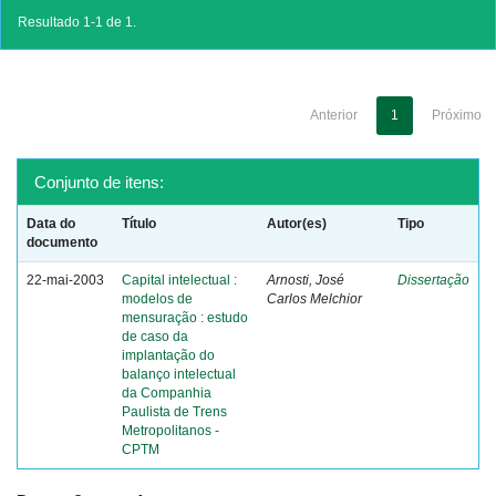
Resultado 1-1 de 1.
Anterior
1
Próximo
Conjunto de itens:
Data do
Título
Autor(es)
Tipo
documento
22-mai-2003
Capital intelectual :
Arnosti, José
Dissertação
modelos de
Carlos Melchior
mensuração : estudo
de caso da
implantação do
balanço intelectual
da Companhia
Paulista de Trens
Metropolitanos -
CPTM