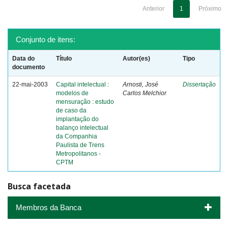
Anterior
1
Próximo
Conjunto de itens:
Data do
Título
Autor(es)
Tipo
documento
22-mai-2003
Capital intelectual :
Arnosti, José
Dissertação
modelos de
Carlos Melchior
mensuração : estudo
de caso da
implantação do
balanço intelectual
da Companhia
Paulista de Trens
Metropolitanos -
CPTM
Busca facetada
Membros da Banca